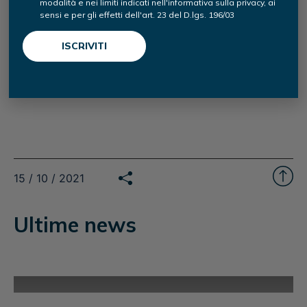
modalità e nei limiti indicati nell'informativa sulla privacy, ai
23-25 novembre 2021
sensi e per gli effetti dell'art. 23 del D.lgs. 196/03
15 / 10 / 2021
Ultime news
BUSINESS