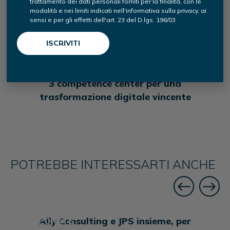
trattamento dei dati personali forniti per la finalità, con le
ally Consulting partner storico di OMPM
modalità e nei limiti indicati nell'informativa sulla privacy, ai
sensi e per gli effetti dell'art. 23 del D.lgs. 196/03
per il suo percorso di digital
transformation
BUSINESS
3 competence center per una
trasformazione digitale vincente
POTREBBE INTERESSARTI ANCHE
Ally Consulting e JPS insieme, per
CORPORATE