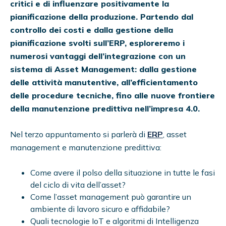
critici
e di influenzare positivamente la
pianificazione della produzione.
Partendo dal
controllo
dei costi e
dall
a gestione della
pianificazione svolti sull’ERP, esploreremo
i
numerosi
vantaggi dell’
integra
zione con un
sistema di
Asset
Management
:
dalla gestione
delle attività
manutentive
,
all’
efficientamento
delle procedure tecniche
,
fino
al
le nuove
frontiere
della
manutenzione
predittiva
nell’impresa 4.0
.
Nel terzo appuntamento si parlerà di
ERP
, asset
management e manutenzione predittiva:
Come
avere il polso della situazione
in
tutte le fasi
d
el ciclo di vita dell’
asset
?
Come l’asset management può garantire un
ambiente di lavoro sicuro e affidabile?
Quali tecnologie IoT e algoritmi di Intelligenza