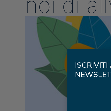
noi di al
ISCRIVITI
NEWSLET