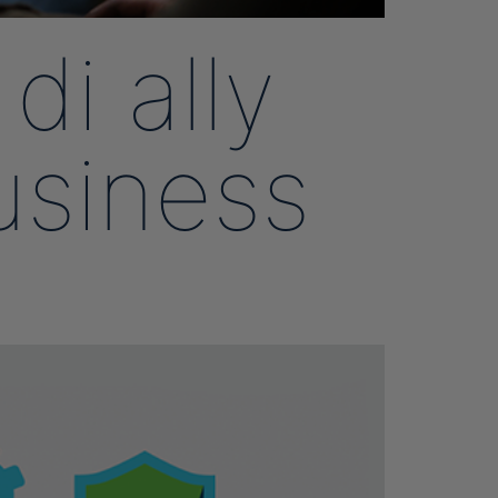
di ally
usiness