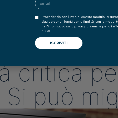
Procedendo con l'invio di questo modulo, si autor
dati personali forniti per la finalità, con le modalità
nell'informativa sulla privacy, ai sensi e per gli effe
196/03
ati spesso considerati concetti agli antipodi. Oggi?
vi a disegn
tà critica p
 Si può mig