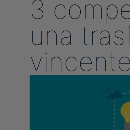
3 compe
una tras
vincent