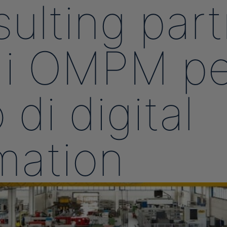
sulting par
di OMPM per
di digital
mation