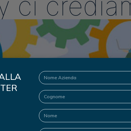
ly ci credi
 ALLA
TER