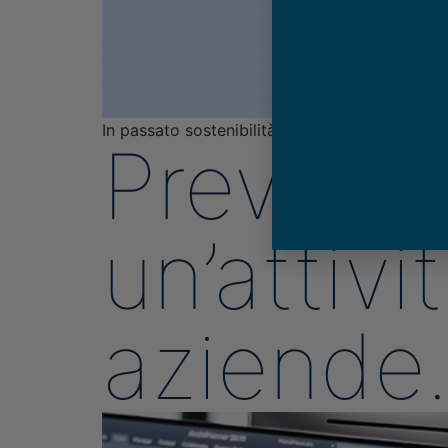
In passato sostenibilità e innovazione sono st
Preventi
un’attivi
aziende.