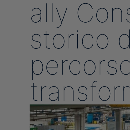
ally Con
storico 
percorso 
transfor