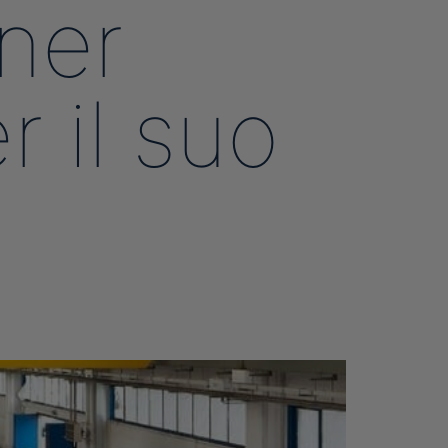
tner
Menu
 il suo