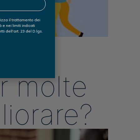
izza il trattamento dei
 e nei limiti indicati
tti dell'art. 23 del D.lgs.
o,
er molte
liorare?