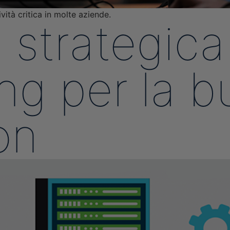
vità critica in molte aziende.
 strategica 
ng per la b
on