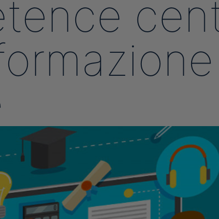
tence cent
formazione 
e